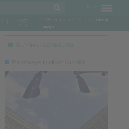
TIPP
2026. August. 08. - Saturday
László
VOSZ
Piactér
napja
M
ÁSZ hírek /
ÁSZ HÍRPORTÁL
K
Mesterséges Intelligencia /
NICE
A