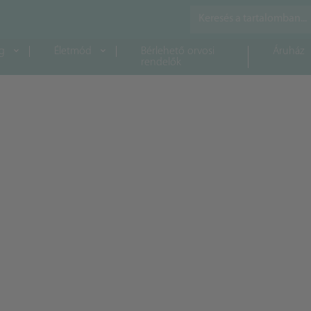
g
Életmód
Bérlehető orvosi
Áruház
rendelők