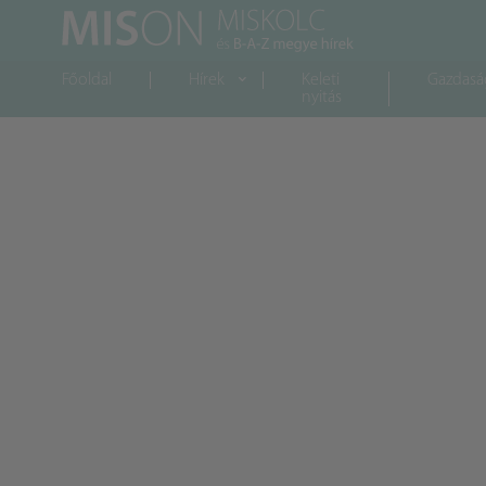
Főoldal
Hírek
Keleti
Gazdasá
nyitás