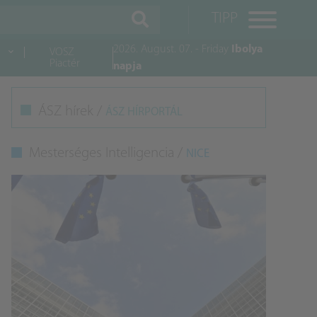
TIPP
2026. August. 07. - Friday
Ibolya
VOSZ
Piactér
napja
M
ÁSZ hírek /
ÁSZ HÍRPORTÁL
K
Mesterséges Intelligencia /
NICE
A