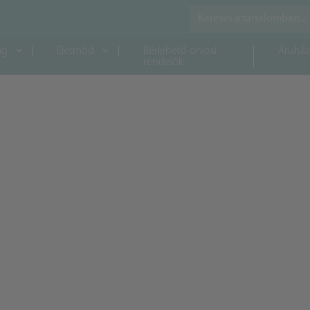
ág
Életmód
Bérlehető orvosi
Áruház
rendelők