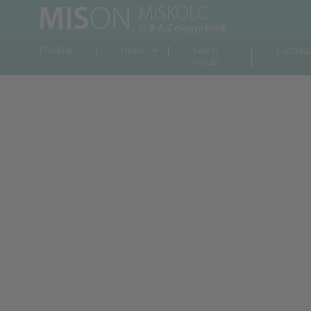
Főoldal
Hírek
Keleti
Gazdas
nyitás