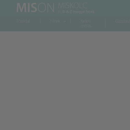
Főoldal
Hírek
Keleti
Gazdas
nyitás