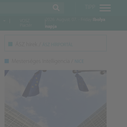
TIPP
2026. August. 07. - Friday
Ibolya
VOSZ
Piactér
napja
M
ÁSZ hírek /
ÁSZ HÍRPORTÁL
K
Mesterséges Intelligencia /
NICE
A