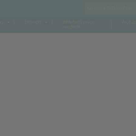
ág
Életmód
Bérlehető orvosi
Áruház
rendelők