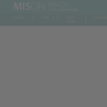
Főoldal
Hírek
Keleti
Gazdas
nyitás