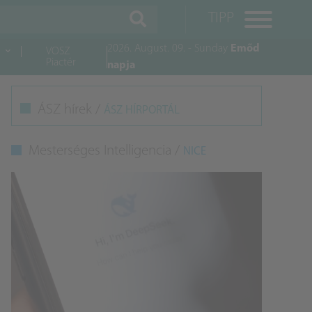
TIPP
2026. August. 09. - Sunday
Emőd
VOSZ
Piactér
napja
M
ÁSZ hírek /
ÁSZ HÍRPORTÁL
K
Mesterséges Intelligencia /
NICE
A