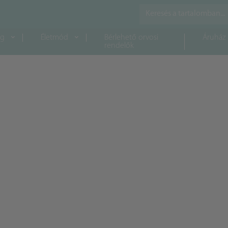
ág
Életmód
Bérlehető orvosi
Áruház
rendelők