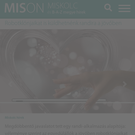
Keresés
Robotklónjaikat is küldhetnénk randira a jövőben
Previous
Next
Miskolc hírek
Megdöbbentő javaslatot tett egy randi-alkalmazás alapítója:
véleménye szerint az egyedülállók a jövőben robotklónjaikat