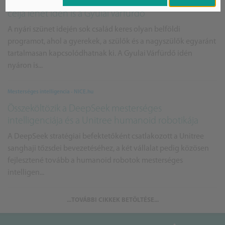
2026 évben a nyári szünet egyik kedvelt családi úti
célja lehet idén is a Gyulai Várfürdő
A nyári szünet idején sok család keres olyan belföldi
programot, ahol a gyerekek, a szülők és a nagyszülők egyaránt
tartalmasan kapcsolódhatnak ki. A Gyulai Várfürdő idén
nyáron is...
Mesterséges intelligencia - NICE.hu
Összeköltözik a DeepSeek mesterséges
intelligenciája és a Unitree humanoid robotikája
A DeepSeek stratégiai befektetőként csatlakozott a Unitree
sanghaji tőzsdei bevezetéséhez, a két vállalat pedig közösen
fejlesztené tovább a humanoid robotok mesterséges
intelligen...
...TOVÁBBI CIKKEK BETÖLTÉSE...