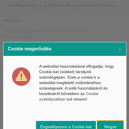
is küldhetnék egy-egy találkára, hogy az esélyes jelölteket ...
Miskolc hírek
Magára hagyta a haldoklót Miskolcon –
letartóztatták
Elrendelte a Miskolci Járásbíróság annak a férfinak a
×
Cookie megerősítés
letartóztatását, aki nemcsak magára hagyott, de ki is fosztott
egy haldokló embert a vármegyeszékhelyen.
A weboldal használatával elfogadja, hogy
Cookie-kat (sütiket) tároljunk
számítógépén. Ezek a cookie-k a
Borsod megye hírek
weboldal megfelelő működéséhez
szükségesek. A sütik használatáról és
A Borsodi Sörgyár fejlesztette bőcsi üzemét
kezeléséről bővebben az
Cookie
A Borsodi Sörgyár új logisztikai csarnokkal bővítette bőcsi
szabályzatban
tud olvasni!
üzemét.
Belföld - BELFOLDIHIREK.com
Engedélyezem a Cookie-kat
Mégse