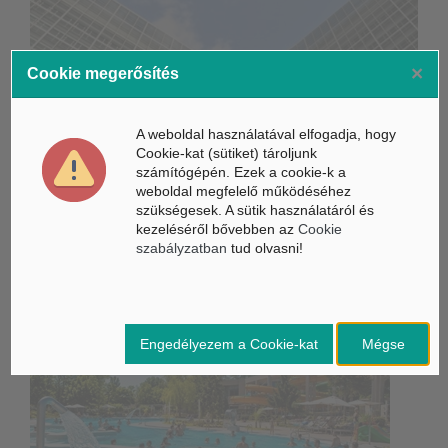
×
Cookie megerősítés
Életbe léptek az Európai Unióban a mesterséges intelligencia
új szabályai
A weboldal használatával elfogadja, hogy
Gyorsabbá válhat a fúziós üzemanyag fejlesztése a
Cookie-kat (sütiket) tároljunk
mesterséges intelligenciával
számítógépén. Ezek a cookie-k a
weboldal megfelelő működéséhez
Látó robotkerekesszék segíthet önállóbbá tenni a
szükségesek. A sütik használatáról és
mozgáskorlátozott embereket
kezeléséről bővebben az
Cookie
szabályzatban
tud olvasni!
Belföldi hírek /
BELFÖLD
Engedélyezem a Cookie-kat
Mégse