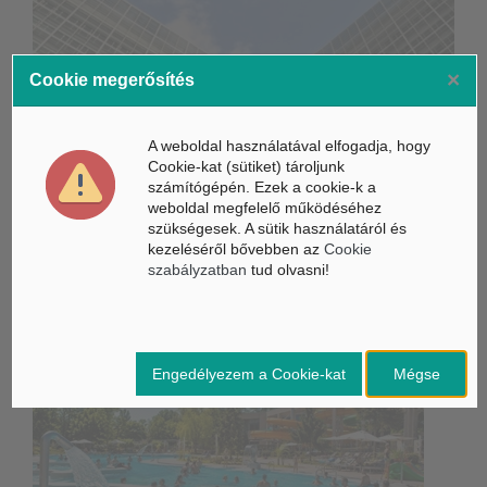
×
Cookie megerősítés
Életbe léptek az Európai Unióban a mesterséges intelligencia
új szabályai
A weboldal használatával elfogadja, hogy
Gyorsabbá válhat a fúziós üzemanyag fejlesztése a
Cookie-kat (sütiket) tároljunk
mesterséges intelligenciával
számítógépén. Ezek a cookie-k a
weboldal megfelelő működéséhez
Látó robotkerekesszék segíthet önállóbbá tenni a
szükségesek. A sütik használatáról és
mozgáskorlátozott embereket
kezeléséről bővebben az
Cookie
szabályzatban
tud olvasni!
Belföldi hírek /
BELFÖLD
Engedélyezem a Cookie-kat
Mégse