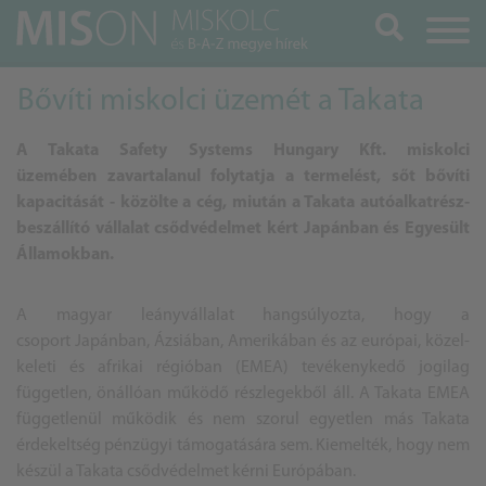
Keresés
Bővíti miskolci üzemét a Takata
A Takata Safety Systems Hungary Kft. miskolci
üzemében zavartalanul folytatja a termelést, sőt bővíti
kapacitását - közölte a cég, miután a Takata autóalkatrész-
beszállító vállalat csődvédelmet kért Japánban és Egyesült
Államokban.
A magyar leányvállalat hangsúlyozta, hogy a
csoport Japánban, Ázsiában, Amerikában és az európai, közel-
keleti és afrikai régióban (EMEA) tevékenykedő jogilag
független, önállóan működő részlegekből áll. A Takata EMEA
függetlenül működik és nem szorul egyetlen más Takata
érdekeltség pénzügyi támogatására sem. Kiemelték, hogy nem
készül a Takata csődvédelmet kérni Európában.