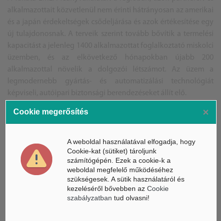
alkalmazottait közvetlenül nem érinti hátrányosan az amerikai
és a japán érdekeltségek csődeljárása és azok értékesítése egy
új tulajdonosnak. A terveik szerint tovább bővítik a termelési
kapacitást a jelenleg 1400 alkalmazottat foglalkoztató
miskolc
i
üzemben, és az elkövetkező hónapokban újabb 200
alkalmazottal növelik a dolgozói létszámot. Az üzem a
legmodernebb gyártás- és automatizálási technológiát
képviseli, autóipari biztonsági berendezéseket állít elő.
×
Cookie megerősítés
/T.D.
A weboldal használatával elfogadja, hogy
Cookie-kat (sütiket) tároljunk
számítógépén. Ezek a cookie-k a
weboldal megfelelő működéséhez
szükségesek. A sütik használatáról és
Címkefelhő
kezeléséről bővebben az
Cookie
szabályzatban
tud olvasni!
Miskolc
Takata Safety Systems Hungary Kft.