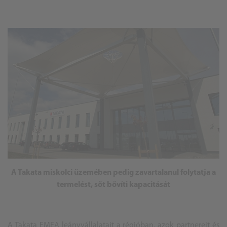
A Takata miskolci üzemében pedig zavartalanul folytatja a
termelést, sőt bővíti kapacitását
A Takata EMEA leányvállalatait a régióban, azok partnereit és