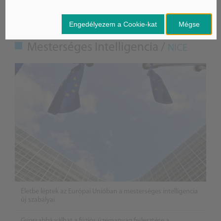
ÁSZ hírek /
Engedélyezem a Cookie-kat
Mégse
ÁSZ HÍRPORTÁL
Mesterséges Intelligencia /
NICE
Életbe léptek az Európai Unióban a mesterséges intelligencia
új szabályai
Gyorsabbá válhat a fúziós üzemanyag fejlesztése a