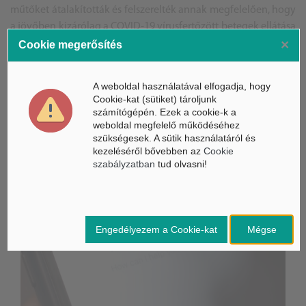
műtőket átalakították és felszerelték annak megfelelően, hogy
a jövőben kizárólag a COVID-19 vírusfertőzött betegek ellátása
×
itt történhessen meg.
Cookie megerősítés
A weboldal használatával elfogadja, hogy
Cookie-kat (sütiket) tároljunk
számítógépén. Ezek a cookie-k a
ÁSZ hírek /
ÁSZ HÍRPORTÁL
weboldal megfelelő működéséhez
szükségesek. A sütik használatáról és
Mesterséges Intelligencia /
NICE
kezeléséről bővebben az
Cookie
szabályzatban
tud olvasni!
Engedélyezem a Cookie-kat
Mégse