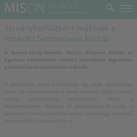
Keresés
Járványkórházként működik a
miskolci Semmelweis kórház
A Borsod-Abaúj-Zemplén Megyei Központi Kórház és
Egyetemi Oktatókórház miskolci Semmelweis tagkórháza
péntektől járványkórházként működik.
A tájékoztatás szerint a kórházban egy olyan egészségügyi
ellátó egységet alakítottak ki, amely kizárólag a Covid-19 vírus
okozta járványveszély megelőzésére, illetve a
megbetegedettek ellátására áll rendelkezésre. A kórház a
koronavírus-fertőződéssel kapcsolatos járványügyi megelőző
és betegellátó feladatokat látja el.