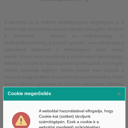
A kormány az új kísérleti modellprogram segítségével is a
kiváló helyi kezdeményezéseket szeretné támogatni, de mivel
a problémák - például az alulképzettség, az
alulfoglalkoztatottság, a szociális gondok - nem állnak meg a
települések határainál, a lehetőségeket járási szintre
emelik. Ennek során összekötik a problémakör egészségügyi,
lakhatási, szociális és foglalkoztatási vonatkozásait, és komplex
módon kívánnak segíteni. Abban viszont nem változik a
rendszer, hogy továbbra is szeretnének a problémákhoz "közel
menni", feltárni a gondokat és célzottan adni ezekre hatékony
választ. Elsősorban nagyobb, országos hálózattal rendelkező
×
Cookie megerősítés
civil, karitatív vagy egyházi kötődésű szervezetek pályázatait
várják.
A weboldal használatával elfogadja, hogy
Cookie-kat (sütiket) tároljunk
számítógépén. Ezek a cookie-k a
weboldal megfelelő működéséhez
/T.D.