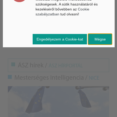
szükségesek. A sütik használatáról és
kezeléséről bővebben az
Cookie
szabályzatban
tud olvasni!
Címkefelhő
Engedélyezem a Cookie-kat
Mégse
felzárkóztatás
pályázat
ÁSZ hírek /
ÁSZ HÍRPORTÁL
Mesterséges Intelligencia /
NICE