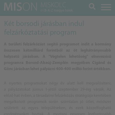
Keresés
Két borsodi járásban indul
felzárkóztatási program
A területi felzárkózást segítő programot indít a kormány
összesen kétmilliárd forintból az öt leghátrányosabb
helyzetű járásban. A "Végtelen lehetőség" elnevezésű
programra Borsod-Abaúj-Zemplén megyében Cigánd és
Gönc járásban lehet pályázni 400-400 millió forint értékben.
A nyertes programokat négy év alatt kell megvalósítani,
a pályázatokat június 1-jétől szeptember 29-éig várják. Az
előző hat évben, a társadalmi felzárkózás stratégiája keretében
megalkotott programok során számtalan jó ötlet, módszer
született az egyes településeken, és ezek kézzelfogható
eredményeket hoztak. A mostani program legfontosabb