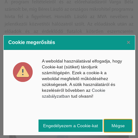
A program feltételeiről és az előrehaladásról Varga Béla
számolt be, míg Béres László az országos mikrohitel programra
hívta fel a figyelmet. Horváth László az MVA nevében a
jelentkezői közvetítői hálózatról szólt. Az előadások után az
előadók és az érdeklődő fiatalok kötetlen eszemcserén
vehettek részt.
×
Cookie megerősítés
A weboldal használatával elfogadja, hogy
/T.D.
Cookie-kat (sütiket) tároljunk
számítógépén. Ezek a cookie-k a
weboldal megfelelő működéséhez
szükségesek. A sütik használatáról és
kezeléséről bővebben az
Cookie
szabályzatban
tud olvasni!
ÁSZ hírek /
ÁSZ HÍRPORTÁL
Mesterséges Intelligencia /
NICE
Engedélyezem a Cookie-kat
Mégse