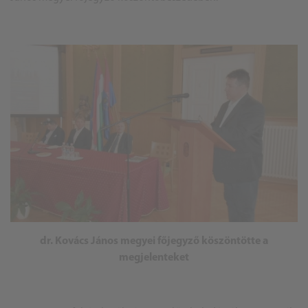
dr. Kovács János megyei főjegyző köszöntötte a
megjelenteket