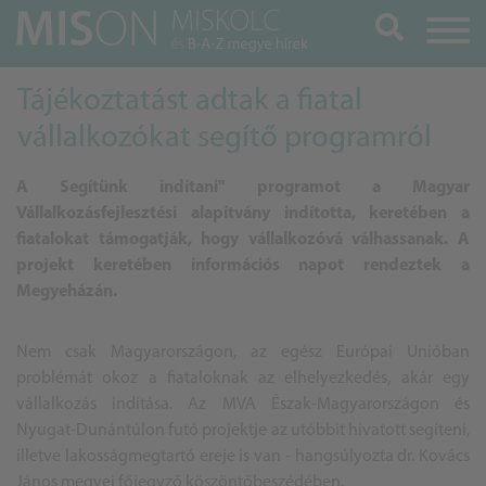
Keresés
Tájékoztatást adtak a fiatal
vállalkozókat segítő programról
A Segítünk indítani" programot a Magyar
Vállalkozásfejlesztési alapítvány indította, keretében a
fiatalokat támogatják, hogy vállalkozóvá válhassanak. A
projekt keretében információs napot rendeztek a
Megyeházán.
Nem csak Magyarországon, az egész Európai Unióban
problémát okoz a fiataloknak az elhelyezkedés, akár egy
vállalkozás indítása. Az MVA Észak-Magyarországon és
Nyugat-Dunántúlon futó projektje az utóbbit hivatott segíteni,
illetve lakosságmegtartó ereje is van - hangsúlyozta dr. Kovács
János megyei főjegyző köszöntőbeszédében.