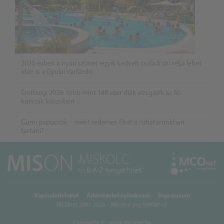
2026 évben a nyári szünet egyik kedvelt családi úti célja lehet
idén is a Gyulai Várfürdő
Érettségi 2026: több mint 148 ezer diák vizsgázik az AI-
korszak küszöbén
Gumi papucsok – miért érdemes őket a ruhatárunkban
tartani?
Kapcsolatfelvétel
Adatvédelmi nyilatkozat
Impresszum
MCOnet 2001-2026. - Minden jog fentartva!
Copyright © - www.mconet.hu