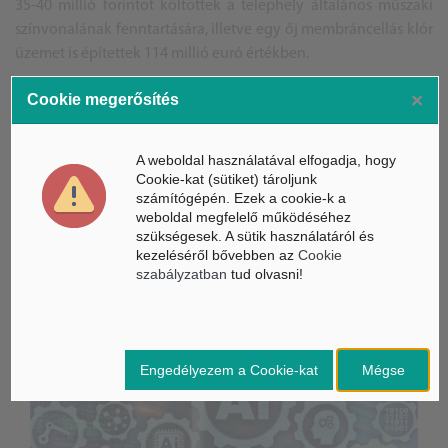
35-40 millió forintot költöttek a telephely általános műszaki
színvonalának fenntartására, illetve egy őj membráncellás klór
üzemet is építettek 114 millió euró értékben.
×
Cookie megerősítés
/T.D.
A weboldal használatával elfogadja, hogy
Cookie-kat (sütiket) tároljunk
számítógépén. Ezek a cookie-k a
weboldal megfelelő működéséhez
szükségesek. A sütik használatáról és
ÁSZ hírek /
ÁSZ HÍRPORTÁL
kezeléséről bővebben az
Cookie
szabályzatban
tud olvasni!
Mesterséges Intelligencia /
NICE
Engedélyezem a Cookie-kat
Mégse