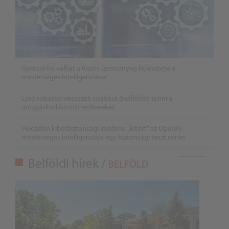
Gyorsabbá válhat a fúziós üzemanyag fejlesztése a
mesterséges intelligenciával
Látó robotkerekesszék segíthet önállóbbá tenni a
mozgáskorlátozott embereket
Példátlan kiberbiztonsági incidens: „kitört” az OpenAI
mesterséges intelligenciája egy biztonsági teszt során
Belföldi hírek /
BELFÖLD