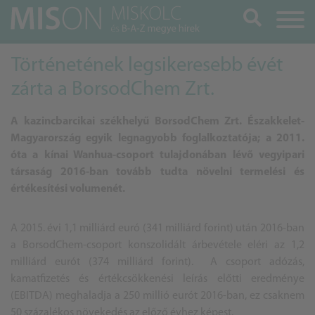
Keresés
Történetének legsikeresebb évét
zárta a BorsodChem Zrt.
A kazincbarcikai székhelyű BorsodChem Zrt. Északkelet-
Magyarország egyik legnagyobb foglalkoztatója; a 2011.
óta a kínai Wanhua-csoport tulajdonában lévő vegyipari
társaság 2016-ban tovább tudta növelni termelési és
értékesítési volumenét.
A 2015. évi 1,1 milliárd euró (341 milliárd forint) után 2016-ban
a
Borsod
Chem-csoport konszolidált árbevétele eléri az 1,2
milliárd eurót (374 milliárd forint). A csoport adózás,
kamatfizetés és értékcsökkenési leírás előtti eredménye
(EBITDA) meghaladja a 250 millió eurót 2016-ban, ez csaknem
50 százalékos növekedés az előző évhez képest.