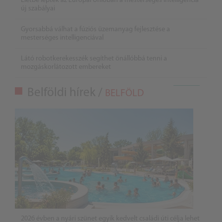
Életbe léptek az Európai Unióban a mesterséges intelligencia
új szabályai
Gyorsabbá válhat a fúziós üzemanyag fejlesztése a
mesterséges intelligenciával
Látó robotkerekesszék segíthet önállóbbá tenni a
mozgáskorlátozott embereket
Belföldi hírek /
BELFÖLD
2026 évben a nyári szünet egyik kedvelt családi úti célja lehet