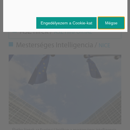
Engedélyezem a Cookie-kat
Mégse
ÁSZ hírek /
ÁSZ HÍRPORTÁL
Mesterséges Intelligencia /
NICE