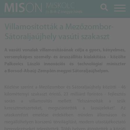
Keresés
Villamosították a Mezőzombor-
Sátoraljaújhely vasúti szakaszt
A vasúti vonalak villamosításának célja a gyors, kényelmes,
versenyképes személy- és áruszállítás kialakítása - közölte
Palkovics László innovációs és technológiai miniszter
a Borsod-Abaúj-Zemplén megyei Sátoraljaújhelyen.
Közlése szerint a Mezőzombor és Sátoraljaújhely közötti - 46
kilométernyi szakaszt érintő, 23 milliárd forintos - fejlesztés
során a villamosítás mellett "felszámolták a szűk
keresztmetszeteket, megszüntették a lassújeleket". Az
utaskomfort emelése érdekében minden állomáson és
megállóhelyen korszerű térvilágítást, modern utastájékoztató
berendezéseket telepítettek. Több helyen átépítették a közúti