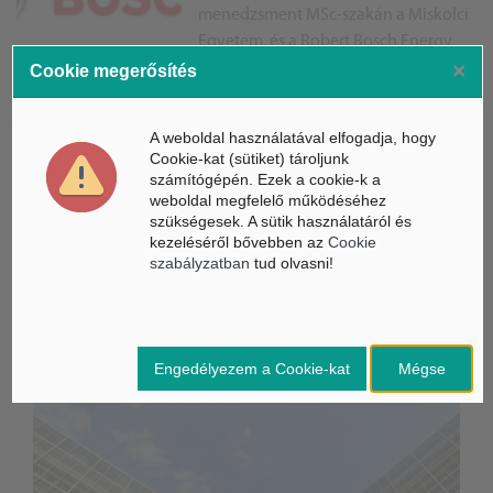
menedzsment MSc-szakán a Miskolci
Egyetem, és a Robert Bosch Energy
×
and Body Systems Kft
Cookie megerősítés
kooperációjában lean menedzsment specializáció indul.
A weboldal használatával elfogadja, hogy
Cookie-kat (sütiket) tároljunk
számítógépén. Ezek a cookie-k a
ÁSZ hírek /
ÁSZ HÍRPORTÁL
weboldal megfelelő működéséhez
szükségesek. A sütik használatáról és
Mesterséges Intelligencia /
kezeléséről bővebben az
Cookie
NICE
szabályzatban
tud olvasni!
Engedélyezem a Cookie-kat
Mégse