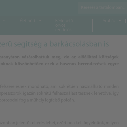
Életmód
Bérlehető
Áruház
orvosi
rendelők
rű segítség a barkácsolásban is
anyáron vásárolhattuk meg, de az előállítási költségek
atoknak köszönhetően ezek a hasznos berendezések egyre
felszerelésnek mondható, ami sokrétűen használható minden
mpresszorok igazán sokrétű felhasználást tesznek lehetővé, így
orosodni fog a műhely legfelső polcán.
nban jelentős eltérés lehet, ezért oda kell figyelnünk, milyen