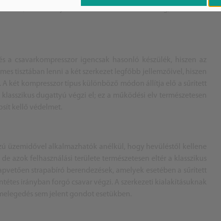
z esetben, amikor folyamatos működésre van szükség, elsősorban
s a csavarkompresszor igencsak hasonló készülék, hiszen az
s tisztában lenni a két szerkezet legfőbb jellemzőivel, hiszen
 A két kompresszor típus különböző módon állítja elő a sűrített
klasszikus dugattyú végzi el; ez a működési elv természetesen
osít kellő védelmet.
ú üzemidővel alkalmazhatók anélkül, hogy hevüléstől kellene
 de azok felhasználási területe természetesen eltér a klasszikus
apvetően strapabíró berendezések, amelyek esetében a sűrített
ntétes irányban forgó csavar végzi. A szerkezeti kialakításuknak
 melegedés sem jelent gondot esetükben.