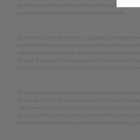
berendezések leállítását teszi szükségessé, tehát abban a
a csavarkompresszorok jelentenek ideális választást.
Az avatatlan szemek számára a dugattyús kompresszor é
érdemi különbség magában a szerkezetben található. Érdeme
ezek ismeretében tudunk jó döntést hozni a vásárlás során.
levegőt. A dugattyús kompresszor esetében a munkát egy 
jelentős súrlódással jár, ami ellen egy vékony olajréteg bizt
Az olajnak köszönhetően ezek a készülékek egészen hossz
tartanunk. Kivételt az olajmentes készülékek jelenthetnek,
olajos berendezésektől. A csavarkompresszorok viszont al
levegő előállítását két egymással szemben elhelyezett, elle
köszönhetően nem kell nagyobb súrlódástól tartani, így a