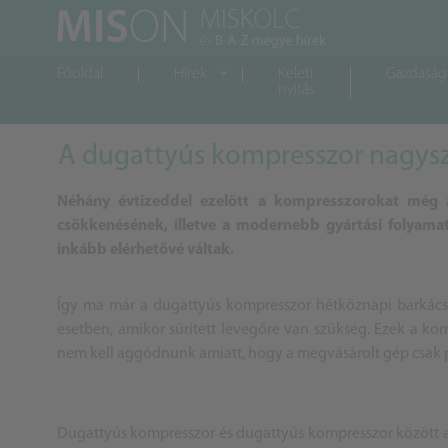
Főoldal
Hírek
Keleti
Gazdaság
nyitás
A dugattyús kompresszor nagysze
Néhány évtizeddel ezelőtt a kompresszorokat még ar
csökkenésének, illetve a modernebb gyártási folyam
inkább elérhetővé váltak.
Így ma már a dugattyús kompresszor hétköznapi barkács
esetben, amikor sűrített levegőre van szükség. Ezek a ko
nem kell aggódnunk amiatt, hogy a megvásárolt gép csak p
Dugattyús kompresszor és dugattyús kompresszor között azo