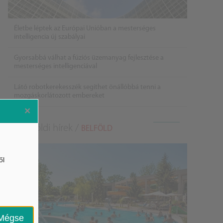
Életbe léptek az Európai Unióban a mesterséges
intelligencia új szabályai
Gyorsabbá válhat a fúziós üzemanyag fejlesztése a
mesterséges intelligenciával
Látó robotkerekesszék segíthet önállóbbá tenni a
mozgáskorlátozott embereket
×
Belföldi hírek /
BELFÖLD
ől
Mégse