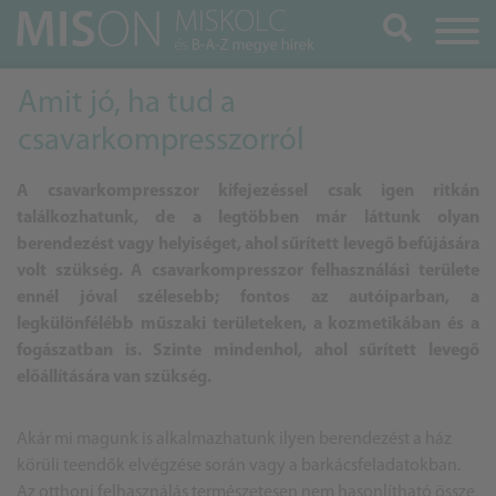
Keresés
Amit jó, ha tud a
csavarkompresszorról
A csavarkompresszor kifejezéssel csak igen ritkán
találkozhatunk, de a legtöbben már láttunk olyan
berendezést vagy helyiséget, ahol sűrített levegő befújására
volt szükség. A csavarkompresszor felhasználási területe
ennél jóval szélesebb; fontos az autóiparban, a
legkülönfélébb műszaki területeken, a kozmetikában és a
fogászatban is. Szinte mindenhol, ahol sűrített levegő
előállítására van szükség.
Akár mi magunk is alkalmazhatunk ilyen berendezést a ház
körüli teendők elvégzése során vagy a barkácsfeladatokban.
Az otthoni felhasználás természetesen nem hasonlítható össze