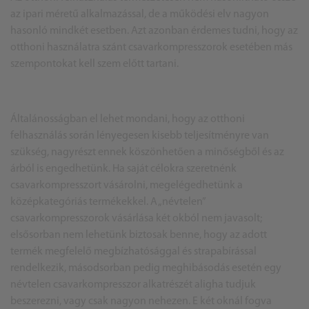
az ipari méretű alkalmazással, de a működési elv nagyon
hasonló mindkét esetben. Azt azonban érdemes tudni, hogy az
otthoni használatra szánt csavarkompresszorok esetében más
szempontokat kell szem előtt tartani.
Általánosságban el lehet mondani, hogy az otthoni
felhasználás során lényegesen kisebb teljesítményre van
szükség, nagyrészt ennek köszönhetően a minőségből és az
árból is engedhetünk. Ha saját célokra szeretnénk
csavarkompresszort vásárolni, megelégedhetünk a
középkategóriás termékekkel. A „névtelen”
csavarkompresszorok vásárlása két okból nem javasolt;
elsősorban nem lehetünk biztosak benne, hogy az adott
termék megfelelő megbízhatósággal és strapabírással
rendelkezik, másodsorban pedig meghibásodás esetén egy
névtelen csavarkompresszor alkatrészét aligha tudjuk
beszerezni, vagy csak nagyon nehezen. E két oknál fogva