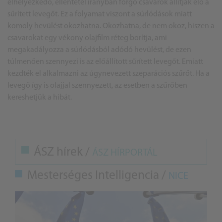
elhelyezkedő, ellentétel irányban forgó csavarok állítják elő a
sűrített levegőt. Ez a folyamat viszont a súrlódások miatt
komoly hevülést okozhatna. Okozhatna, de nem okoz, hiszen a
csavarokat egy vékony olajfilm réteg borítja, ami
megakadályozza a súrlódásból adódó hevülést, de ezen
túlmenően szennyezi is az előállított sűrített levegőt. Emiatt
kezdték el alkalmazni az úgynevezett szeparációs szűrőt. Ha a
levegő így is olajjal szennyezett, az esetben a szűrőben
kereshetjük a hibát.
ÁSZ hírek /
ÁSZ HÍRPORTÁL
Mesterséges Intelligencia /
NICE