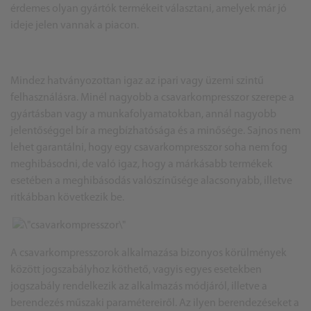
érdemes olyan gyártók termékeit választani, amelyek már jó
ideje jelen vannak a piacon.
Mindez hatványozottan igaz az ipari vagy üzemi szintű
felhasználásra. Minél nagyobb a csavarkompresszor szerepe a
gyártásban vagy a munkafolyamatokban, annál nagyobb
jelentőséggel bír a megbízhatósága és a minősége. Sajnos nem
lehet garantálni, hogy egy csavarkompresszor soha nem fog
meghibásodni, de való igaz, hogy a márkásabb termékek
esetében a meghibásodás valószínűsége alacsonyabb, illetve
ritkábban következik be.
A csavarkompresszorok alkalmazása bizonyos körülmények
között jogszabályhoz köthető, vagyis egyes esetekben
jogszabály rendelkezik az alkalmazás módjáról, illetve a
berendezés műszaki paramétereiről. Az ilyen berendezéseket a