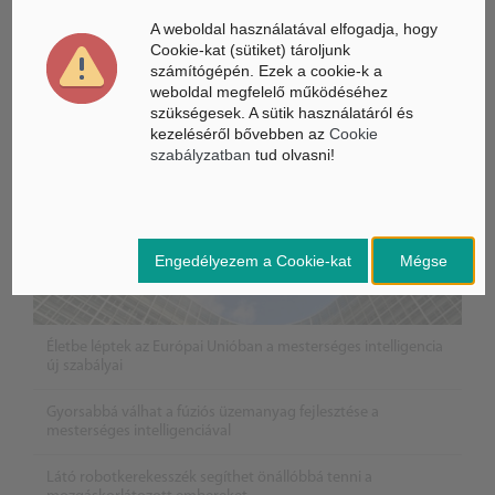
Mesterséges Intelligencia /
NICE
A weboldal használatával elfogadja, hogy
Cookie-kat (sütiket) tároljunk
számítógépén. Ezek a cookie-k a
weboldal megfelelő működéséhez
szükségesek. A sütik használatáról és
kezeléséről bővebben az
Cookie
szabályzatban
tud olvasni!
Engedélyezem a Cookie-kat
Mégse
Életbe léptek az Európai Unióban a mesterséges intelligencia
új szabályai
Gyorsabbá válhat a fúziós üzemanyag fejlesztése a
mesterséges intelligenciával
Látó robotkerekesszék segíthet önállóbbá tenni a