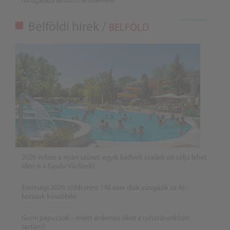
mozgáskorlátozott embereket
Belföldi hírek /
BELFÖLD
2026 évben a nyári szünet egyik kedvelt családi úti célja lehet
idén is a Gyulai Várfürdő
Érettségi 2026: több mint 148 ezer diák vizsgázik az AI-
korszak küszöbén
Gumi papucsok – miért érdemes őket a ruhatárunkban
tartani?