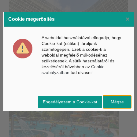
×
Életbe léptek az Európai Unióban a mesterséges intelligencia
Cookie megerősítés
új szabályai
Gyorsabbá válhat a fúziós üzemanyag fejlesztése a
A weboldal használatával elfogadja, hogy
mesterséges intelligenciával
Cookie-kat (sütiket) tároljunk
számítógépén. Ezek a cookie-k a
Látó robotkerekesszék segíthet önállóbbá tenni a
weboldal megfelelő működéséhez
mozgáskorlátozott embereket
szükségesek. A sütik használatáról és
kezeléséről bővebben az
Cookie
szabályzatban
tud olvasni!
Belföldi hírek /
BELFÖLD
Engedélyezem a Cookie-kat
Mégse