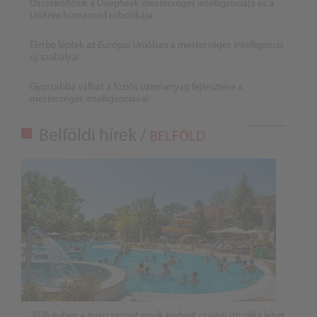
Összeköltözik a DeepSeek mesterséges intelligenciája és a
Unitree humanoid robotikája
Életbe léptek az Európai Unióban a mesterséges intelligencia
új szabályai
Gyorsabbá válhat a fúziós üzemanyag fejlesztése a
mesterséges intelligenciával
Belföldi hírek /
BELFÖLD
2026 évben a nyári szünet egyik kedvelt családi úti célja lehet