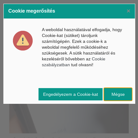
A képek illusztrációk
×
Cookie megerősítés
A weboldal használatával elfogadja, hogy
ÁSZ hírek /
ÁSZ HÍRPORTÁL
Cookie-kat (sütiket) tároljunk
számítógépén. Ezek a cookie-k a
weboldal megfelelő működéséhez
Mesterséges Intelligencia /
NICE
szükségesek. A sütik használatáról és
kezeléséről bővebben az
Cookie
szabályzatban
tud olvasni!
Engedélyezem a Cookie-kat
Mégse