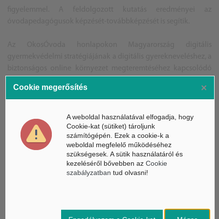
figyelemmel. A feldolgozott kutatás eredményei az
óvodapedagógusok képzését-továbbképzését is segítik.
Az OkosÓvoda honlapokon Magyarország digitális
gyermekvédelmi stratégiájának a digitális gyerekneveléshez, a
biztonságos online környezet megteremtéséhez kapcsolódó
szakmai anyagai is megtalálhatók.
×
Cookie megerősítés
A pályázatokat 2022.szeptember 30-ig lehet benyújtani.
A weboldal használatával elfogadja, hogy
Cookie-kat (sütiket) tároljunk
BG
számítógépén. Ezek a cookie-k a
Forrás: MTI, OkosÓvoda
weboldal megfelelő működéséhez
A képek illusztrációk
szükségesek. A sütik használatáról és
kezeléséről bővebben az
Cookie
szabályzatban
tud olvasni!
ÁSZ hírek /
ÁSZ HÍRPORTÁL