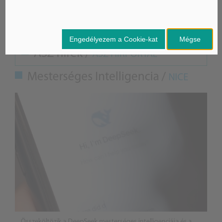
A képek illusztrációk
Engedélyezem a Cookie-kat
Mégse
ÁSZ hírek /
ÁSZ HÍRPORTÁL
Mesterséges Intelligencia /
NICE
Összeköltözik a DeepSeek mesterséges intelligenciája és a