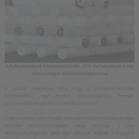
A fejlesztéseknek köszönhetően kb. 25%-kal növekszik a cég
dohányvágat-előállítási kapacitása
A vállalat elsődleges célja, hogy a dohány-előkészítés
folyamatához, egy modern, technológiailag minden
szempontból megfelelő üzemet hozzon létre.
A beruházásba azért fogtak bele, mert a közelmúltban átadott
második dohányexpondáló miatt megnőtt a cég
dohányvágatigénye, amit már nehezen tudnak a meglévő