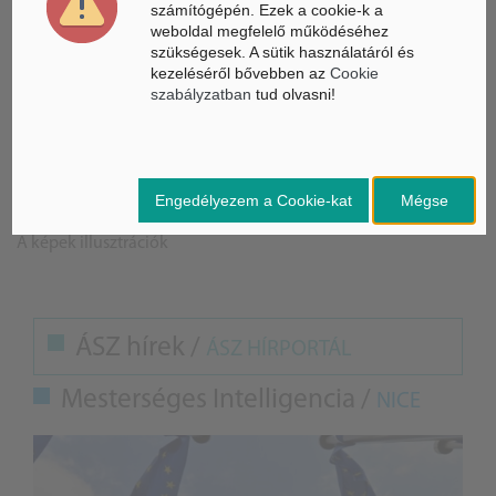
részvételére az elméleti oktatásban, valamint pályaorientációs
számítógépén. Ezek a cookie-k a
és felnőttképzési programokra.
weboldal megfelelő működéséhez
szükségesek. A sütik használatáról és
kezeléséről bővebben az
Cookie
A Bosch Miskolc legnagyobb foglalkoztatója, jelenleg 6500
szabályzatban
tud olvasni!
munkatársuk van. A vállalat a folyamatos megújulás igényét
hordozza magában, melynek ennek eleget is tesz.
BG
Engedélyezem a Cookie-kat
Mégse
Forrás: MTI, Minap
A képek illusztrációk
ÁSZ hírek /
ÁSZ HÍRPORTÁL
Mesterséges Intelligencia /
NICE