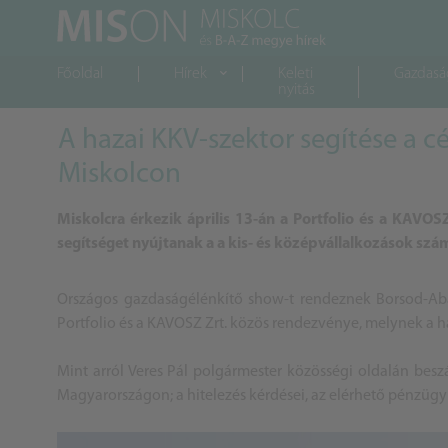
Főoldal
Hírek
Keleti
Gazdasá
nyitás
A hazai KKV-szektor segítése a c
Miskolcon
Miskolcra érkezik április 13-án a Portfolio és a KAVO
segítséget nyújtanak a a kis- és középvállalkozások szám
Országos gazdaságélénkítő show-t rendeznek Borsod-Aba
Portfolio és a KAVOSZ Zrt. közös rendezvénye, melynek a haz
Mint arról Veres Pál polgármester közösségi oldalán bes
Magyarországon; a hitelezés kérdései, az elérhető pénzügy