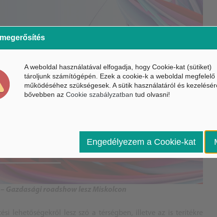
 megerősítés
A weboldal használatával elfogadja, hogy Cookie-kat (sütiket)
tároljunk számítógépén. Ezek a cookie-k a weboldal megfelelő
működéséhez szükségesek. A sütik használatáról és kezelésér
bővebben az
Cookie szabályzatban
tud olvasni!
Engedélyezem a Cookie-kat
l – Gazdasági roadshow lesz Miskolcon
ési lehetőségekről lesz szó a térségben, illetve az is terítékre