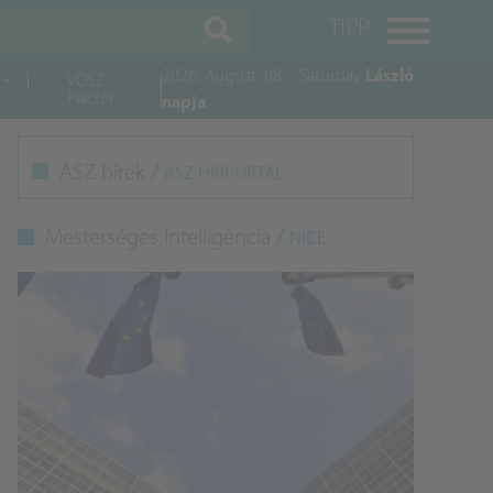
TIPP
2026. August. 08. - Saturday
László
VOSZ
Piactér
napja
M
ÁSZ hírek /
ÁSZ HÍRPORTÁL
K
Mesterséges Intelligencia /
NICE
A