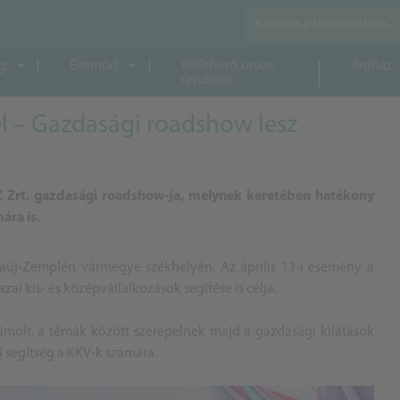
g
Életmód
Bérlehető orvosi
Áruház
rendelők
él – Gazdasági roadshow lesz
SZ Zrt. gazdasági roadshow-ja, melynek keretében hatékony
ára is.
új-Zemplén vármegye székhelyén. Az április 13-i esemény a
ai kis- és középvállalkozások segítése is célja.
zámolt, a témák között szerepelnek majd a gazdasági kilátások
i segítség a KKV-k számára.