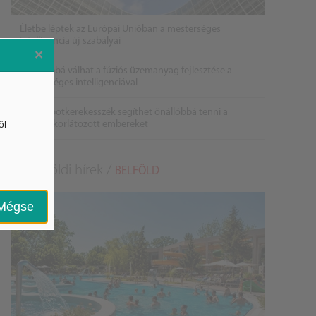
Életbe léptek az Európai Unióban a mesterséges
intelligencia új szabályai
×
Gyorsabbá válhat a fúziós üzemanyag fejlesztése a
mesterséges intelligenciával
Látó robotkerekesszék segíthet önállóbbá tenni a
ől
mozgáskorlátozott embereket
Belföldi hírek /
BELFÖLD
Mégse