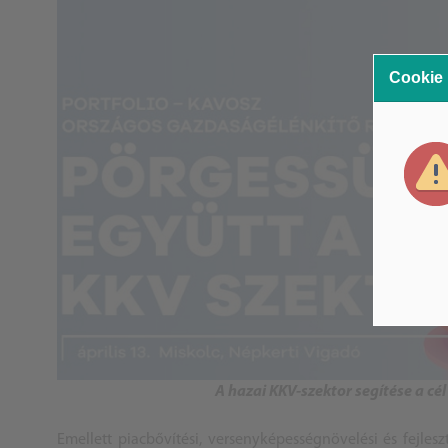
Cookie
A hazai KKV-szektor segítése a cé
Emellett piacbővítési, versenyképességnövelési és fejleszt