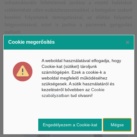
infrastrukturális feltételeinek javítása a vezető halálokok
csökkentését célzó eszközbeszerzésekkel, a betegekre szabott
kezelési folyamatok támogatásával, az ellátási folyamat
felgyorsításával, ezzel is javítva a páciensek gyógyulási
esélyeit.
×
Cookie megerősítés
BG
Forrás: MTI, Borsod-Abaúj-Zemplén Megyei Központi Kórház
A weboldal használatával elfogadja, hogy
és Egyetemi Oktatókórház
Cookie-kat (sütiket) tároljunk
A képek illusztrációk
számítógépén. Ezek a cookie-k a
weboldal megfelelő működéséhez
szükségesek. A sütik használatáról és
kezeléséről bővebben az
Cookie
szabályzatban
tud olvasni!
ÁSZ hírek /
ÁSZ HÍRPORTÁL
Mesterséges Intelligencia /
NICE
Engedélyezem a Cookie-kat
Mégse