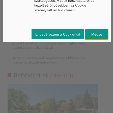
szükségesek. A sütik használatáról és
kezeléséről bővebben az
Cookie
szabályzatban
tud olvasni!
Életbe léptek az Európai Unióban a mesterséges intelligencia
új szabályai
Engedélyezem a Cookie-kat
Mégse
Gyorsabbá válhat a fúziós üzemanyag fejlesztése a
mesterséges intelligenciával
Látó robotkerekesszék segíthet önállóbbá tenni a
mozgáskorlátozott embereket
Belföldi hírek /
BELFÖLD