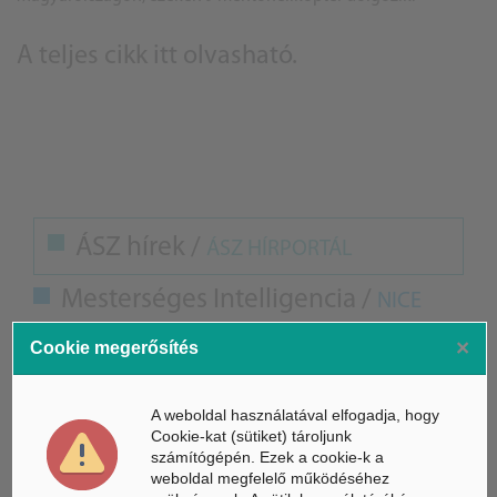
A teljes cikk
itt olvasható
.
ÁSZ hírek /
ÁSZ HÍRPORTÁL
Mesterséges Intelligencia /
NICE
×
Cookie megerősítés
A weboldal használatával elfogadja, hogy
Cookie-kat (sütiket) tároljunk
számítógépén. Ezek a cookie-k a
weboldal megfelelő működéséhez