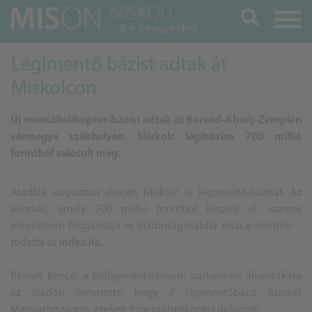
Keresés
Légimentő bázist adtak át
Miskolcon
Új mentőhelikopter-bázist adtak át Borsod-Abaúj-Zemplén
vármegye székhelyén. Miskolc légibázisa 700 millió
forintból valósult meg.
Átadták augusztus elsején Miskolc új légimentő-bázisát. Az
állomás, amely 700 millió forintból készült el, számos
tekintetben felgyorsítja és biztonságosabbá teszi a mentést –
tudatta az
index.hu.
Rétvári Bence, a Belügyminisztérium parlamenti államtitkára
az átadón ismertette, hogy 7 légimentőbázis üzemel
Magyarországon, ezeken 9 mentőhelikopter dolgozik.