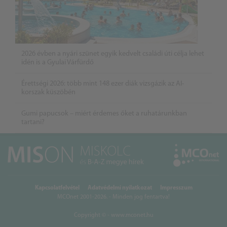
2026 évben a nyári szünet egyik kedvelt családi úti célja lehet
idén is a Gyulai Várfürdő
Érettségi 2026: több mint 148 ezer diák vizsgázik az AI-
korszak küszöbén
Gumi papucsok – miért érdemes őket a ruhatárunkban
tartani?
Kapcsolatfelvétel
Adatvédelmi nyilatkozat
Impresszum
MCOnet 2001-2026. - Minden jog fentartva!
Copyright © - www.mconet.hu