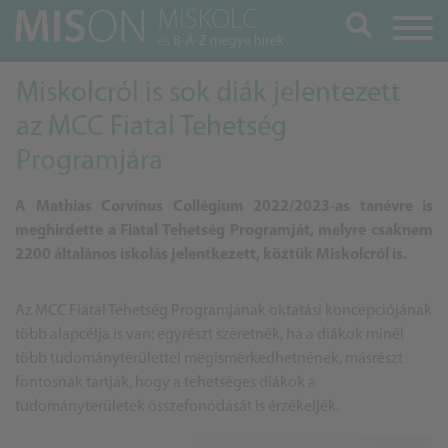
Keresés
Miskolcról is sok diák jelentezett
az MCC Fiatal Tehetség
Programjára
A Mathias Corvinus Collégium 2022/2023-as tanévre is
meghirdette a Fiatal Tehetség Programját, melyre csaknem
2200 általános iskolás jelentkezett, köztük Miskolcról is.
Az MCC Fiatal Tehetség Programjának oktatási koncepciójának
több alapcélja is van: egyrészt szeretnék, ha a diákok minél
több tudományterülettel megismerkedhetnének, másrészt
fontosnak tartják, hogy a tehetséges diákok a
tudományterületek összefonódását is érzékeljék.