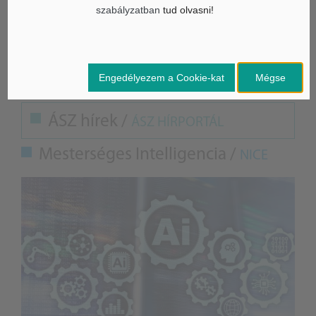
szabályzatban
tud olvasni!
Forrás: MTI, MCC
A képek illusztrációk
Engedélyezem a Cookie-kat
Mégse
ÁSZ hírek /
ÁSZ HÍRPORTÁL
Mesterséges Intelligencia /
NICE