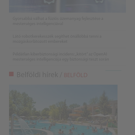
Gyorsabbá válhat a fúziós üzemanyag fejlesztése a
mesterséges intelligenciával
Látó robotkerekesszék segíthet önállóbbá tenni a
mozgáskorlátozott embereket
Példátlan kiberbiztonsági incidens: „kitört” az OpenAI
mesterséges intelligenciája egy biztonsági teszt során
Belföldi hírek /
BELFÖLD