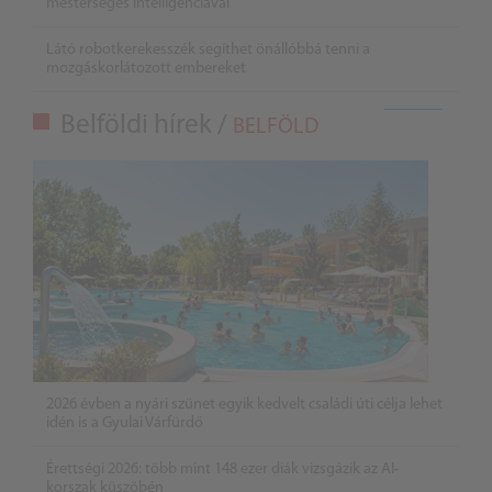
mesterséges intelligenciával
Látó robotkerekesszék segíthet önállóbbá tenni a
mozgáskorlátozott embereket
Belföldi hírek /
BELFÖLD
2026 évben a nyári szünet egyik kedvelt családi úti célja lehet
idén is a Gyulai Várfürdő
Érettségi 2026: több mint 148 ezer diák vizsgázik az AI-
korszak küszöbén