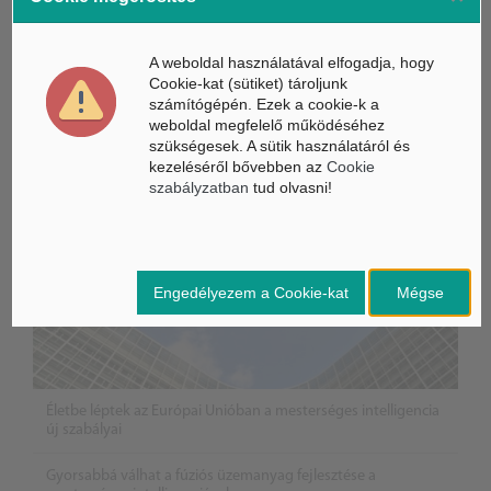
ÁSZ hírek /
ÁSZ HÍRPORTÁL
A weboldal használatával elfogadja, hogy
Cookie-kat (sütiket) tároljunk
Mesterséges Intelligencia /
NICE
számítógépén. Ezek a cookie-k a
weboldal megfelelő működéséhez
szükségesek. A sütik használatáról és
kezeléséről bővebben az
Cookie
szabályzatban
tud olvasni!
Engedélyezem a Cookie-kat
Mégse
Életbe léptek az Európai Unióban a mesterséges intelligencia
új szabályai
Gyorsabbá válhat a fúziós üzemanyag fejlesztése a