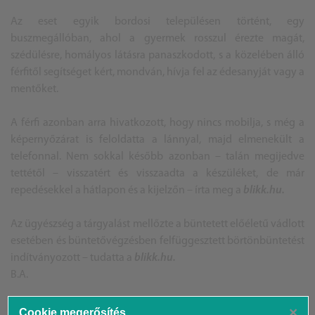
Az eset egyik bordosi településen történt, egy
buszmegállóban, ahol a gyermek rosszul érezte magát,
szédülésre, homályos látásra panaszkodott, s a közelében álló
férfitől segítséget kért, mondván, hívja fel az édesanyját vagy a
mentőket.
A férfi azonban arra hivatkozott, hogy nincs mobilja, s még a
képernyőzárat is feloldatta a lánnyal, majd elmenekült a
telefonnal. Nem sokkal később azonban – talán megijedve
tettétől – visszatért és visszaadta a készüléket, de már
repedésekkel a hátlapon és a kijelzőn – írta meg a
blikk.hu.
Az ügyészség a tárgyalást mellőzte a büntetett előéletű vádlott
esetében és büntetővégzésben felfüggesztett börtönbüntetést
indítványozott – tudatta a
blikk.hu.
B.A.
×
Cookie megerősítés