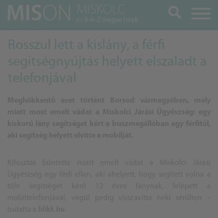
Keresés
Rosszul lett a kislány, a férfi
segítségnyújtás helyett elszaladt a
telefonjával
Meghökkentő eset történt Borsod vármegyében, mely
miatt most emelt vádat a Miskolci Járási Ügyészség: egy
kiskorú lány segítséget kért a buszmegállóban egy férfitól,
aki segítség helyett elvitte a mobilját.
Kifosztás bűntette miatt emelt vádat a Miskolci Járási
Ügyészség egy férfi ellen, aki ahelyett, hogy segített volna a
tőle segítséget kérő 12 éves lánynak, lelépett a
mobiltelefonjával, végül pedig visszavitte neki sérülten –
tudatta a
blikk.hu.