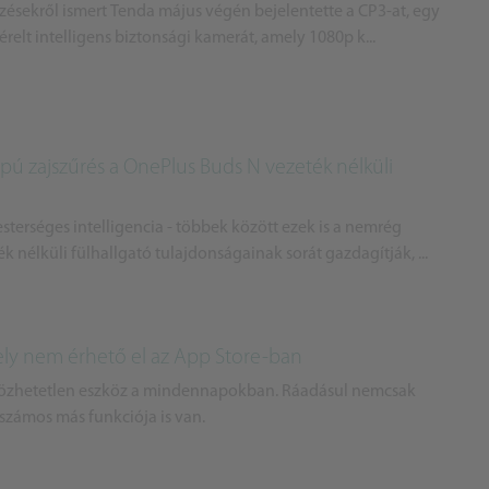
zésekről ismert Tenda május végén bejelentette a CP3-at, egy
érelt intelligens biztonsági kamerát, amely 1080p k...
apú zajszűrés a OnePlus Buds N vezeték nélküli
sterséges intelligencia - többek között ezek is a nemrég
nélküli fülhallgató tulajdonságainak sorát gazdagítják, ...
mely nem érhető el az App Store-ban
lözhetetlen eszköz a mindennapokban. Ráadásul nemcsak
 számos más funkciója is van.