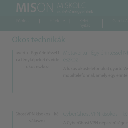
Főoldal
Hírek
Keleti
Gazdasá
nyitás
Okos technikák
Metavertu - Egy érintéssel N
eszköz
A luxus okostelefonokat gyártó Ver
mobiltelefonnal, amely egy érintés
CyberGhost VPN kisokos – ké
A CyberGhost VPN népszerűsége ne