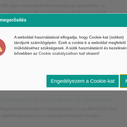
(MI) egyre szélesebb körben elterjed, az okostelefon- és
osítani, hogy az MI-t beépítsék termékeikbe és szolgált...
 megerősítés
A weboldal használatával elfogadja, hogy Cookie-kat (sütiket)
tároljunk számítógépén. Ezek a cookie-k a weboldal megfelelő
működéséhez szükségesek. A sütik használatáról és kezelésér
abályozza a töltést a OnePlus 10T-ben
bővebben az
Cookie szabályzatban
tud olvasni!
ja! Augusztus 3-án a vállalat leleplezte a OnePlus 10T-t,
pdragon-processzor, modern hűtési technológia, valamint...
Engedélyezem a Cookie-kat
es intelligencia az új Sony BRAVIA XR okostévékben
ligencia lehetőségeit is túlszárnyalják a Sony BRAVIA XR által
a képfeldolgozásnál és a képmegjelenítésnél mutatko...