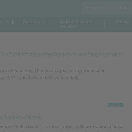
g
Életmód
Bérlehető orvosi
Áruház
rendelők
FT-vé változtatja a fényképeket és videókat ez az okos
tu a Metavertuval tért vissza a piacra - egy forradalmi
sel NFT-t csinál a fotókból és videókból.
rdések és válaszok
m a véletlen műve – a szóban forgó applikáció számos előnyt