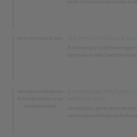
kínál. Ha bizalmat szavazunk az a
Már nem is mi fotózunk, ha
A technológia fejlődésével egyre 
kamerafunkciókat beépíteni kész
A mesterséges intelligencia 
webkamerában
Az Insta360 a gömb alakú akciókame
mesterséges intelligencia funkciók