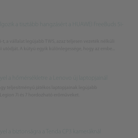
lgozik a tisztább hangzásért a HUAWEI FreeBuds 5i-
, a vállalat legújabb TWS, azaz teljesen vezeték nélküli
 4i utódját. A kütyü egyik különlegessége, hogy az embe...
yel a hőmérsékletre a Lenovo új laptopjainál
gy teljesítményű játékos laptopjainak legújabb
 Legion 7i és 7 hordozható erőműveket.
gyel a biztonságra a Tenda CP3 kameráknál