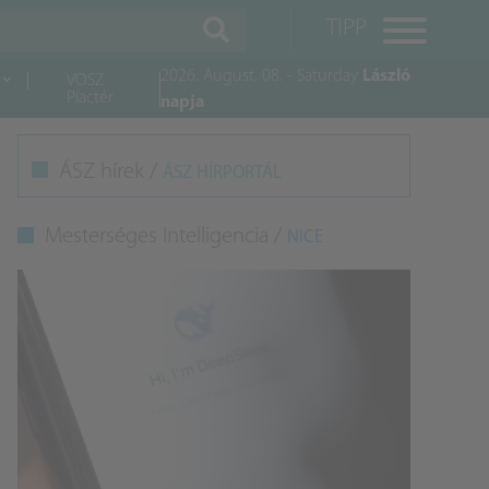
TIPP
2026. August. 08. - Saturday
László
VOSZ
Piactér
napja
M
ÁSZ hírek /
ÁSZ HÍRPORTÁL
K
Mesterséges Intelligencia /
NICE
A