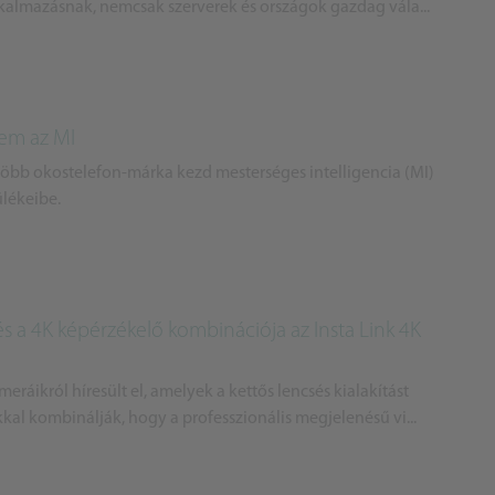
lkalmazásnak, nemcsak szerverek és országok gazdag vála...
nem az MI
több okostelefon-márka kezd mesterséges intelligencia (MI)
ülékeibe.
és a 4K képérzékelő kombinációja az Insta Link 4K
ráikról híresült el, amelyek a kettős lencsés kialakítást
kal kombinálják, hogy a professzionális megjelenésű vi...