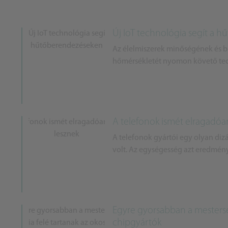
Új IoT technológia segít a 
Az élelmiszerek minőségének és bi
hőmérsékletét nyomon követő tech
A telefonok ismét elragadóan
A telefonok gyártói egy olyan di
volt. Az egységesség azt eredmény
Egyre gyorsabban a mesterség
chipgyártók