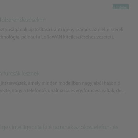
hűtőberendezéseken
ztonságának biztosítása iránti igény számos, az élelmiszerek
nológia, például a LoRaWAN kifejlesztéséhez vezetett.
 furcsák lesznek
zájnt terveztek, amely minden modellben nagyjából hasonló
ezte, hogy a telefonok unalmassá és egyformává váltak; de...
es intelligencia felé tartanak az okostelefon- és