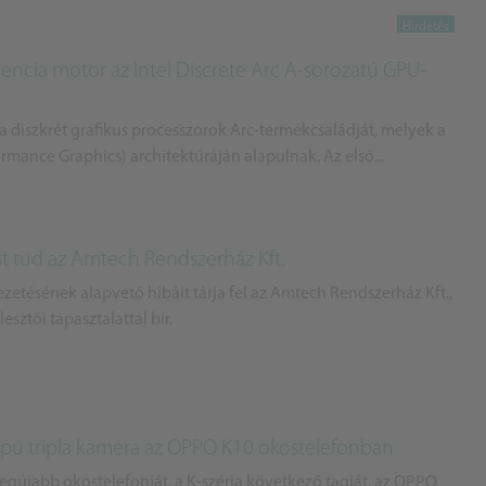
gencia motor az Intel Discrete Arc A-sorozatú GPU-
a diszkrét grafikus processzorok Arc-termékcsaládját, melyek a
rmance Graphics) architektúráján alapulnak. Az első...
st tud az Amtech Rendszerház Kft.
vezetésének alapvető hibáit tárja fel az Amtech Rendszerház Kft.,
esztői tapasztalattal bír.
lapú tripla kamera az OPPO K10 okostelefonban
gújabb okostelefonját, a K-széria következő tagját, az OPPO