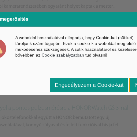
api kamerarendszerében egyaránt helyet kaptak a mester...
 megerősítés
A weboldal használatával elfogadja, hogy Cookie-kat (sütiket)
tároljunk számítógépén. Ezek a cookie-k a weboldal megfelelő
működéséhez szükségesek. A sütik használatáról és kezelésér
orkstation-je lett a Dell Precision 5470
bővebben az
Cookie szabályzatban
tud olvasni!
 új Precision 5470-es mobil munkaállomás sorozatot, ahol igen
ompakt méretekkel. A fejlett funkciók között mester...
Engedélyezem a Cookie-kat
gyel a pontos pulzusmérésre a HONOR Watch GS 3-nál
ó okostelefonokkal együtt a HONOR bemutatott egy új
ználatával, könnyű súlyával és fejlett funkcióival hívja fel