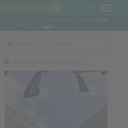
TIPP
2026. August. 08. - Saturday
László
VOSZ
Piactér
napja
M
ÁSZ hírek /
ÁSZ HÍRPORTÁL
K
Mesterséges Intelligencia /
NICE
A