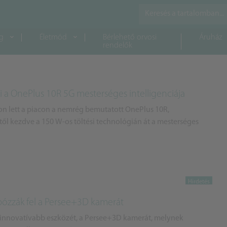
g
Életmód
Bérlehető orvosi
Áruház
rendelők
i a OnePlus 10R 5G mesterséges intelligenciája
on lett a piacon a nemrég bemutatott OnePlus 10R,
ől kezdve a 150 W-os töltési technológián át a mesterséges
bózzák fel a Persee+3D kamerát
ginnovatívabb eszközét, a Persee+3D kamerát, melynek