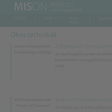
Főoldal
Hírek
Keleti
Gazdasá
nyitás
Okos technikák
A játékosokat is lenyűgözhet
Az egyik legjobb gamer okostelef
köszönhetően a nagyszerű kijelzőt
intell...
Beépített MI képességek tur
Az Orbbec piacra dobta eddigi le