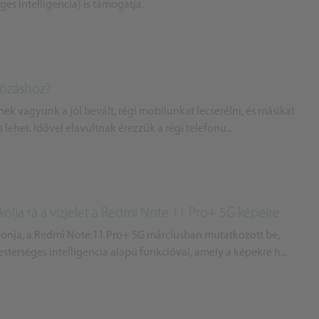
es intelligencia) is támogatja.
tózáshoz?
k vagyunk a jól bevált, régi mobilunkat lecserélni, és másikat
 lehet. Idővel elavultnak érezzük a régi telefonu...
kolja rá a vízjelet a Redmi Note 11 Pro+ 5G képeire
fonja, a Redmi Note 11 Pro+ 5G márciusban mutatkozott be,
erséges intelligencia alapú funkcióval, amely a képekre h...