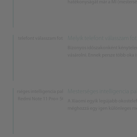
hatékonyságát már a MI (mesterség
Melyik telefont válasszam fo
Bizonyos időszakonként kénytelene
vásárolni. Ennek persze több oka is
Mesterséges intelligencia pa
A Xiaomi egyik legújabb okostele
méghozzá egy igen különleges mest