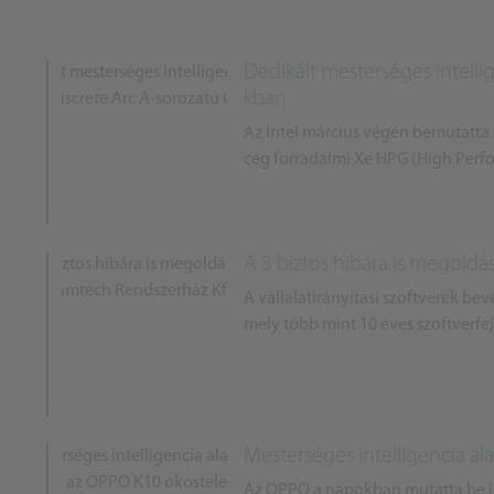
Dedikált mesterséges intelli
kban
Az Intel március végén bemutatta 
cég forradalmi Xe HPG (High Perfo
A 3 biztos hibára is megoldá
A vállalatirányítási szoftverek be
mely több mint 10 éves szoftverfejl
Mesterséges intelligencia a
Az OPPO a napokban mutatta be le