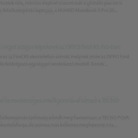
ztek róla, március elejével viszont már a globális piacon is
 felsőkategóriás laptopja, a HUAWEI MateBook X Pro 20...
et véget a zajos képeknek az OPPO Find X5 Pro-ban
az új Find X5 okostelefon-szériát, melynek része az OPPO Find
ális feldolgozó egységgel rendelkező modell. Ennek ...
al és mesterséges intelligenciával támad a TECNO
elsőkategóriás újdonság jelenik meg hamarosan: a TECNO POVA
okostelefonja, de számos más kellemes meglepetést is ta...