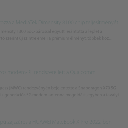
okozza a MediaTek Dimensity 8100 chip teljesítményét
mensity 1300 SoC-párossal együtt lerántotta a leplet a
rtó szerint új szintre emeli a prémium élményt, többek köz...
zoros modem-RF rendszere lett a Qualcomm
ress (MWC) rendezvényén bejelentette a Snapdragon X70 5G
ik generációs 5G modem-antenna megoldást, egyben a tavalyi
lapú zajszűrés a HUAWEI MateBook X Pro 2022-ben