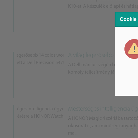
K10-et. A készülék előlapi és hátl
Cookie
A világ legerősebb 14 colos w
A Dell március végén bemutatta az
komoly teljesítmény jár együtt a k
Mesterséges intelligencia ü
A HONOR Magic 4 szériába tartoz
okosórát is, ami minőségi anyaghas
ma...