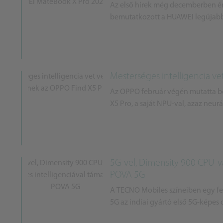
Az első hírek még decemberben érke
bemutatkozott a HUAWEI legújabb,
Mesterséges intelligencia v
Az OPPO február végén mutatta be 
X5 Pro, a saját NPU-val, azaz neur
5G-vel, Dimensity 900 CPU-v
POVA 5G
A TECNO Mobiles színeiben egy f
5G az indiai gyártó első 5G-képes 