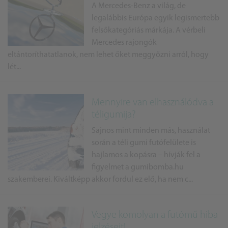
A Mercedes-Benz a világ, de
legalábbis Európa egyik legismertebb
felsőkategóriás márkája. A vérbeli
Mercedes rajongók
eltántoríthatatlanok, nem lehet őket meggyőzni arról, hogy
lét...
Mennyire van elhasználódva a
téligumija?
Sajnos mint minden más, használat
során a téli gumi futófelülete is
hajlamos a kopásra – hívják fel a
figyelmet a gumibomba.hu
szakemberei. Kiváltképp akkor fordul ez elő, ha nem c...
Vegye komolyan a futómű hiba
jelzéseit!