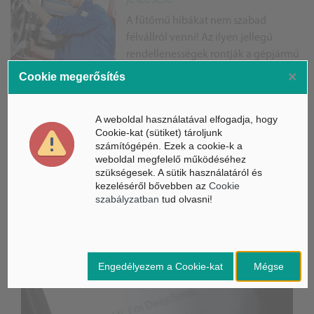
A fűtőmű hibákat nem szabad
félvállról venni! Az ilyen jellegű
rendellenességek rontják a gépjármű
haladási stabilitását, ami a
×
Cookie megerősítés
gumiabroncsok kopásához, súlyos esetekben akár bales...
A weboldal használatával elfogadja, hogy
Cookie-kat (sütiket) tároljunk
számítógépén. Ezek a cookie-k a
weboldal megfelelő működéséhez
szükségesek. A sütik használatáról és
ÁSZ hírek /
ÁSZ HÍRPORTÁL
kezeléséről bővebben az
Cookie
szabályzatban
tud olvasni!
Mesterséges Intelligencia /
NICE
Engedélyezem a Cookie-kat
Mégse