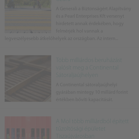
A Generali a Biztonságért Alapítvány
és a Pearl Enterprises Kft versenyt
hirdetett annak érdekében, hogy
felmérjék hol vannak a
legveszélyesebb átkelőhelyek az országban. Az intern...
Több milliárdos beruházást
valósít meg a Continental
Sátoraljaújhelyen
A Continental sátoraljaújhelyi
gyárában mintegy 10 millárd forint
értékben bővíti kapacitását.
A Mol több milliárdból épített
tűzoltósági épületet
Tiszaújvárosban