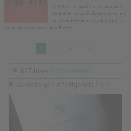
A Mol 2,5 milliárd forintos beruházás
keretében új tűzoltó laktanyát épített
annak érdekében, hogy épülő poliol
gyára biztonságosan működhessen.
1
2
3
4
5
ÁSZ hírek /
ÁSZ HÍRPORTÁL
Mesterséges Intelligencia /
NICE