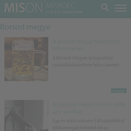
Keresés
Borsod megye
A Borsodi Sörgyár fejlesztette
bőcsi üzemét
A Borsodi Sörgyár új logisztikai
csarnokkal bővítette bőcsi üzemét.
Borsodban rekord szinten töltik
az e-autókat
Egy év alatt csaknem 130 százalékkal
több energiát töltöttek fel az