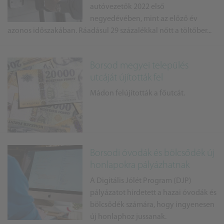
autóvezetők 2022 első
negyedévében, mint az előző év
azonos időszakában. Ráadásul 29 százalékkal nőtt a töltőber...
Borsod megyei település
utcáját újították fel
Mádon felújították a főutcát.
Borsodi óvodák és bölcsődék új
honlapokra pályázhatnak
A Digitális Jólét Program (DJP)
pályázatot hirdetett a hazai óvodák és
bölcsődék számára, hogy ingyenesen
új honlaphoz jussanak.