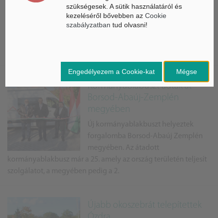
napelemes pályázat
szükségesek. A sütik használatáról és
kezeléséről bővebben az
Cookie
Borsod-Abaúj Zemplén megyében
szabályzatban
tud olvasni!
élők is nyújthatnak be napelemes
pályázatra támogatást, amit a nagy
érdeklődésre való tekintettel a kormány meghosszabbított.
Engedélyezem a Cookie-kat
Mégse
Kormányablabuszt adtak át
Borsod-Abaúj-Zemplén
megyében
Új kormányablakbuszt helyeztek
forgalomba Borsod-Abaúj Zemplén
megyében. Az átadott
kormányablakbusz már a 25. amely az ország területén teljesít
szolgálatot, a megyében pedig a 2.
Újabb okoszebrát telepítettek
Ózdra