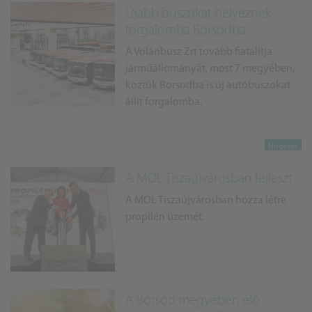
Újabb buszokat helyeznek
forgalomba Borsodba
A Volánbusz Zrt tovább fiatalítja
járműállományát, most 7 megyében,
köztük Borsodba is új autóbuszokat
állít forgalomba.
A MOL Tiszaújvárosban fejleszt
A MOL Tiszaújvárosban hozza létre
propilén üzemét.
A Borsod megyében élő