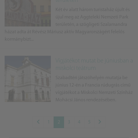
területén
Két év alatt három turistaház újult és
újul meg az Aggteleki Nemzeti Park
területén, a szögligeti Szalamandra
házat adta át Révész Máriusz aktív Magyarországért felelős
kormánybizt...
Vígjátékot mutat be júniusban a
miskolci teátrum
Szabadtéri játszóhelyén mutatja be
június 12-én a Francia rúdugrás című
vígjátékot a Miskolci Nemzeti Színház
Mohácsi János rendezésében.
1
2
3
4
5