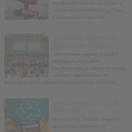
munkahelyet teremtenek Ózdon. A
kivitelezési munkálatokat egy 5 éves
várakozási idő előzte meg.
Sárospatakon létrehozták a
Tokaj-Hegyalja Egyetemet
Sárospatakon megalakult a Tokaj-
Hegyalja Egyetem, ahol
meghatározták az intézmény oktatási
területeit, valamint közép és
hosszútávú céljait- jelentette be Stumpf István, a felsőokt...
Újrahasználati Központ nyílik
Szerencsen
Borsod-Abaúj-Zemplén megyében
Miskolc után Szerencsen is