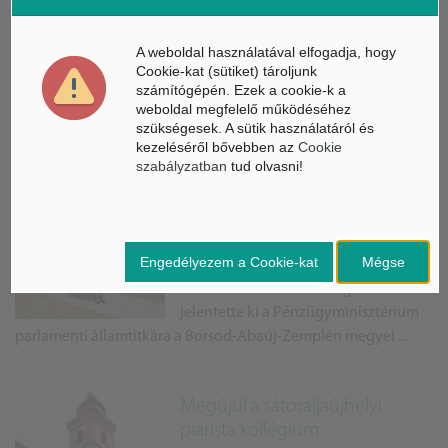
A Borsod-Abaúj-Zemplén megyében
termesztett szomolyai rövidszárú
A weboldal használatával elfogadja, hogy
fekete cseresznyét Európai Uniós
Cookie-kat (sütiket) tároljunk
számítógépén. Ezek a cookie-k a
oltalom alá veszik. A gyümölcs
weboldal megfelelő működéséhez
egyedülállóan finom és textúrája is különleges.
szükségesek. A sütik használatáról és
kezeléséről bővebben az
Cookie
szabályzatban
tud olvasni!
Átadták a megújult református
gyülekezeti házat Hejőbábán
A kormány mindent megtesz azért,
Engedélyezem a Cookie-kat
Mégse
hogy folyamatosan javuljon a
vidéken élők életminősége -
jelentette ki a Pénzügyminisztérium
parlamenti államtitkára a Borsod-Abaúj-Zemplén megyei ...
Megújul a sátoraljaújhelyi
piarista kollégium