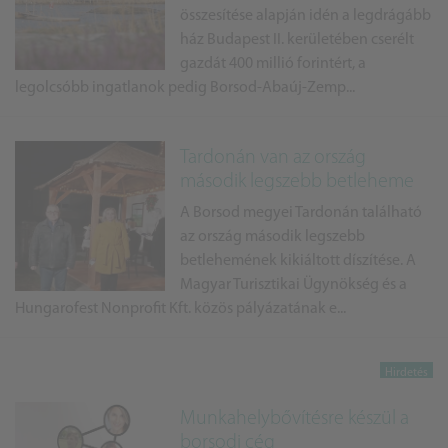
összesítése alapján idén a legdrágább
ház Budapest II. kerületében cserélt
gazdát 400 millió forintért, a
legolcsóbb ingatlanok pedig Borsod-Abaúj-Zemp...
Tardonán van az ország
második legszebb betleheme
A Borsod megyei Tardonán található
az ország második legszebb
betlehemének kikiáltott díszítése. A
Magyar Turisztikai Ügynökség és a
Hungarofest Nonprofit Kft. közös pályázatának e...
Munkahelybővítésre készül a
borsodi cég