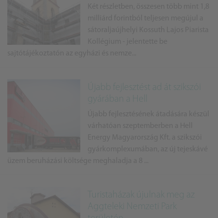
Két részletben, összesen több mint 1,8
milliárd forintból teljesen megújul a
sátoraljaújhelyi Kossuth Lajos Piarista
Kollégium - jelentette be
sajtótájékoztatón az egyházi és nemze...
Újabb fejlesztést ad át szikszói
gyárában a Hell
Újabb fejlesztésének átadására készül
várhatóan szeptemberben a Hell
Energy Magyarország Kft. a szikszói
gyárkomplexumában, az új tejeskávé
üzem beruházási költsége meghaladja a 8 ...
Turistaházak újulnak meg az
Aggteleki Nemzeti Park