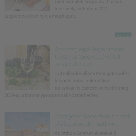
Újrahasználati Központot hoznak
létre, mely várhatóan 2021
szeptemberében nyitja meg kapuit.
Az ország egyik legfontosabb
turisztikai tájegységé válhat
Tokaj és térsége
150 millárdos állami támogatásból 41
település infrastrukturális és
turisztikai fejlesztését valósítják meg
2024-ig, a kormányprogramnak köszönhetően.
Országosan Borsodban érhetők
el a legolcsóbb ingatlanok
Az Otthon Centrum évértékelő