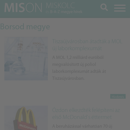
Keresés
Borsod megye
Tiszaújvárosban átadták a MOL
új laborkomplexumát
A MOL 1,2 milliárd euróból
megvalósított új poliol
laborkomplexumát adták át
Tiszaújvárosban.
Ózdon elkezdték felépíteni az
első McDonald's éttermet
A beruházással várhatóan 70 új