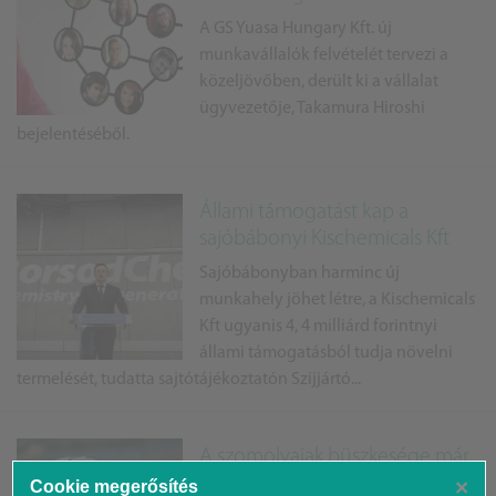
A GS Yuasa Hungary Kft. új
munkavállalók felvételét tervezi a
közeljövőben, derült ki a vállalat
ügyvezetője, Takamura Hiroshi
bejelentéséből.
Állami támogatást kap a
sajóbábonyi Kischemicals Kft
Sajóbábonyban harminc új
munkahely jöhet létre, a Kischemicals
Kft ugyanis 4, 4 milliárd forintnyi
állami támogatásból tudja növelni
termelését, tudatta sajtótájékoztatón Szijjártó...
A szomolyaiak büszkesége már
az országé is
×
Cookie megerősítés